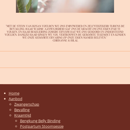
Home
Aanbod
Zwangerschap
Bevalling
Kraamtijd
Bengkung Belly Binding
Postpartum Stoomsessie