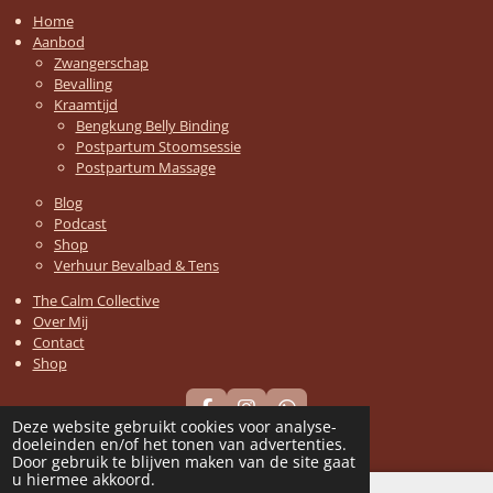
Home
Aanbod
Zwangerschap
Bevalling
Kraamtijd
Bengkung Belly Binding
Postpartum Stoomsessie
Postpartum Massage
Blog
Podcast
Shop
Verhuur Bevalbad & Tens
The Calm Collective
Over Mij
Contact
Shop
F
I
W
Deze website gebruikt cookies voor analyse-
a
n
h
© 2023 MamaHolistica
doeleinden en/of het tonen van advertenties.
c
s
a
Door gebruik te blijven maken van de site gaat
e
t
t
u hiermee akkoord.
b
a
s