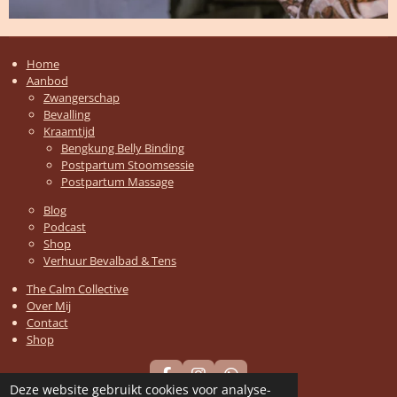
Home
Aanbod
Zwangerschap
Bevalling
Kraamtijd
Bengkung Belly Binding
Postpartum Stoomsessie
Postpartum Massage
Blog
Podcast
Shop
Verhuur Bevalbad & Tens
The Calm Collective
Over Mij
Contact
Shop
F
I
W
Deze website gebruikt cookies voor analyse-
a
n
h