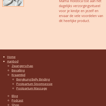
Mama Holistica toe aan het
dagelijks verzorgingsritueel
voor je kindje en jezelf en
ervaar de vele voordelen van
dit heerlijke product.
Home
Aanbod
Zwangerschap
Bevalling
Kraamtijd
Bengkung Belly Binding
Postpartum Stoomsessie
Postpartum Massage
Blog
Podcast
Shop