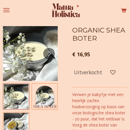
Ga
direct
naar
de
ORGANIC SHEA
hoofdinhoud
BOTER
€ 16,95
Uitverkocht
Verwen je baby'tje met een
heerlijk zachte
huidverzorging op basis van
onze biologische shea boter
- zo puur, dat het eetbaar is.
Voeg de shea boter van