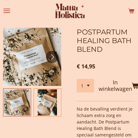
Ga
direct
naar
de
POSTPARTUM
hoofdinhoud
HEALING BATH
BLEND
€ 14,95
In
winkelwagen
Na de bevalling verdient je
lichaam extra zorg en
aandacht. De
Postpartum
Healing Bath Blend
is
speciaal samengesteld om