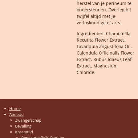
herstel van je perineum te
ondersteunen. Overleg bij
twijfel altijd met je
verloskundige of arts.
Ingredienten:
Chamomilla
Recutita Flower Extract,
Lavandula angustifolia Oil,
Calendula Officinalis Flower
Extract, Rubus Idaeus Leaf
Extract, Magnesium
Chloride.
Home
Aanbod
Zwangerschap
Bevalling
Kraamtijd
Bengkung Belly Binding