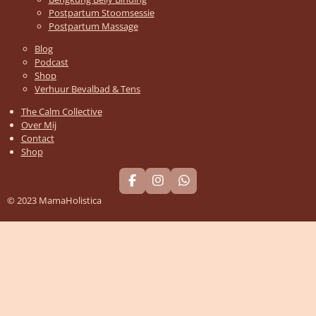
Postpartum Stoomsessie
Postpartum Massage
Blog
Podcast
Shop
Verhuur Bevalbad & Tens
The Calm Collective
Over Mij
Contact
Shop
F
I
W
a
n
h
© 2023 MamaHolistica
c
s
a
e
t
t
b
a
s
o
g
A
o
r
p
k
a
p
m