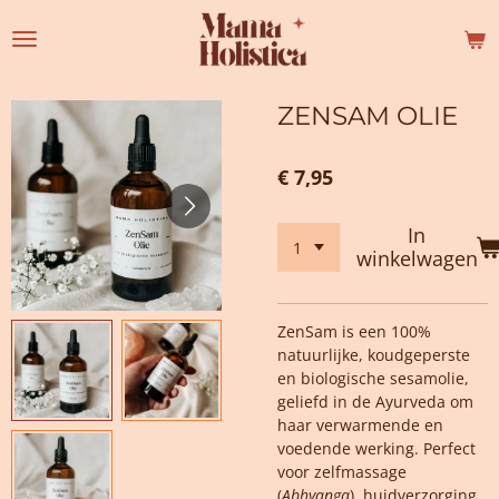
Ga
direct
naar
de
ZENSAM OLIE
hoofdinhoud
€ 7,95
In
winkelwagen
ZenSam is een 100%
natuurlijke, koudgeperste
en biologische sesamolie,
geliefd in de Ayurveda om
haar verwarmende en
voedende werking. Perfect
voor zelfmassage
(
Abhyanga
), huidverzorging