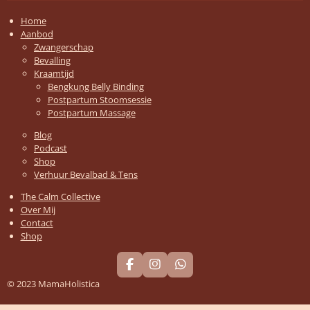
Home
Aanbod
Zwangerschap
Bevalling
Kraamtijd
Bengkung Belly Binding
Postpartum Stoomsessie
Postpartum Massage
Blog
Podcast
Shop
Verhuur Bevalbad & Tens
The Calm Collective
Over Mij
Contact
Shop
F
I
W
a
n
h
© 2023 MamaHolistica
c
s
a
e
t
t